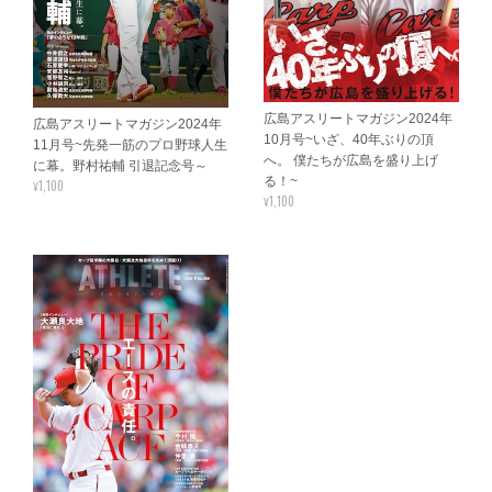
広島アスリートマガジン2024年
広島アスリートマガジン2024年
10月号~いざ、40年ぶりの頂
11月号~先発一筋のプロ野球人生
へ。 僕たちが広島を盛り上げ
に幕。野村祐輔 引退記念号～
る！~
¥1,100
¥1,100