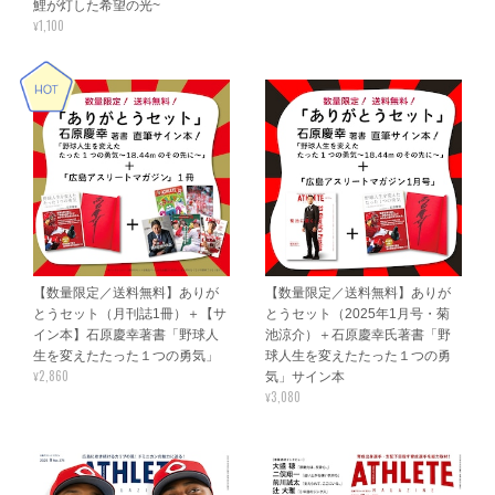
鯉が灯した希望の光~
¥1,100
【数量限定／送料無料】ありが
【数量限定／送料無料】ありが
とうセット（月刊誌1冊）＋【サ
とうセット（2025年1月号・菊
イン本】石原慶幸著書「野球人
池涼介）＋石原慶幸氏著書「野
生を変えたたった１つの勇気」
球人生を変えたたった１つの勇
¥2,860
気」サイン本
¥3,080