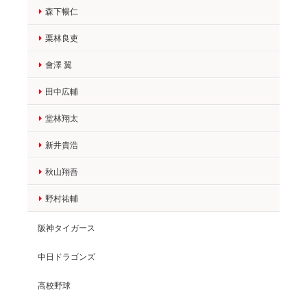
森下暢仁
栗林良吏
會澤 翼
田中広輔
堂林翔太
新井貴浩
秋山翔吾
野村祐輔
阪神タイガース
中日ドラゴンズ
高校野球