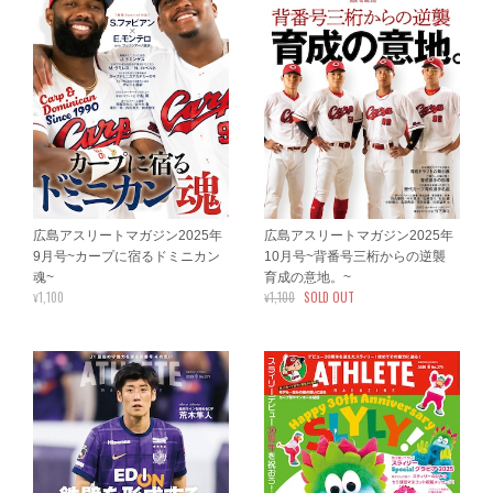
広島アスリートマガジン2025年
広島アスリートマガジン2025年
9月号~カープに宿るドミニカン
10月号~背番号三桁からの逆襲
魂~
育成の意地。~
¥1,100
¥1,100
SOLD OUT