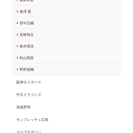
會澤 翼
田中広輔
堂林翔太
新井貴浩
秋山翔吾
野村祐輔
阪神タイガース
中日ドラゴンズ
高校野球
サンフレッチェ広島
カープマガジン