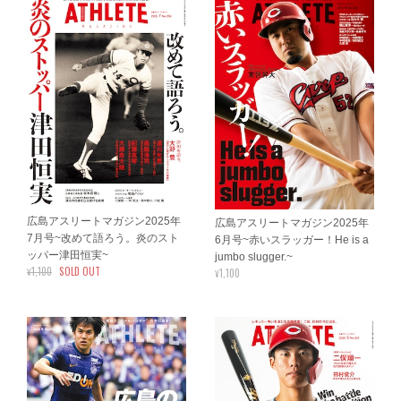
広島アスリートマガジン2025年
広島アスリートマガジン2025年
7月号~改めて語ろう。炎のスト
6月号~赤いスラッガー！He is a
ッパー津田恒実~
jumbo slugger.~
¥1,100
SOLD OUT
¥1,100