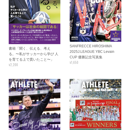
SANFRECCE HIROSHIMA
書籍「聞く、伝える、考え
2025J.LEAGUE YBC Levain
る。〜私がサッカーから学び 人
CUP 優勝記念写真集
を育てる上で貫いたこと〜」
¥1,650
¥2,200