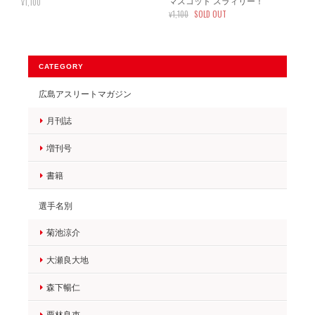
¥1,100
マスコット スラィリー！
¥1,100
SOLD OUT
CATEGORY
広島アスリートマガジン
月刊誌
増刊号
書籍
選手名別
菊池涼介
大瀬良大地
森下暢仁
栗林良吏