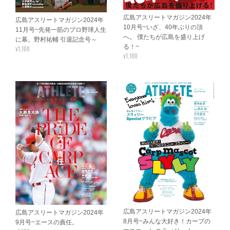
広島アスリートマガジン2024年
広島アスリートマガジン2024年
10月号~いざ、40年ぶりの頂
11月号~先発一筋のプロ野球人生
へ。 僕たちが広島を盛り上げ
に幕。野村祐輔 引退記念号～
る！~
¥1,100
¥1,100
広島アスリートマガジン2024年
広島アスリートマガジン2024年
8月号~みんな大好き！カープの
9月号~エースの責任。