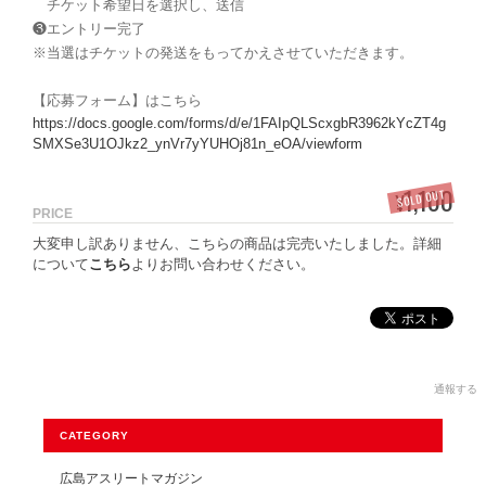
チケット希望日を選択し、送信
❸エントリー完了
※当選はチケットの発送をもってかえさせていただきます。
【応募フォーム】はこちら
https://docs.google.com/forms/d/e/1FAIpQLScxgbR3962kYcZT4g
SMXSe3U1OJkz2_ynVr7yYUHOj81n_eOA/viewform
1,100
SOLD OUT
¥
PRICE
大変申し訳ありません、こちらの商品は完売いたしました。詳細
について
こちら
よりお問い合わせください。
通報する
CATEGORY
広島アスリートマガジン