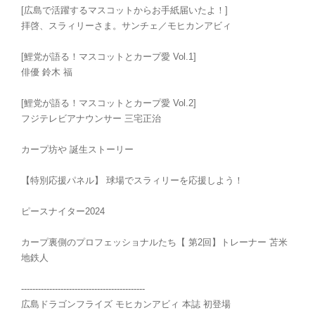
[広島で活躍するマスコットからお手紙届いたよ！]
拝啓、スラィリーさま。サンチェ／モヒカンアビィ
[鯉党が語る！マスコットとカープ愛 Vol.1]
俳優 鈴木 福
[鯉党が語る！マスコットとカープ愛 Vol.2]
フジテレビアナウンサー 三宅正治
カープ坊や 誕生ストーリー
【特別応援パネル】 球場でスラィリーを応援しよう！
ピースナイター2024
カープ裏側のプロフェッショナルたち【 第2回】トレーナー 苫米
地鉄人
--------------------------------------------
広島ドラゴンフライズ モヒカンアビィ 本誌 初登場