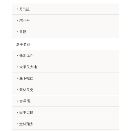
月刊誌
増刊号
書籍
選手名別
菊池涼介
大瀬良大地
森下暢仁
栗林良吏
會澤 翼
田中広輔
堂林翔太