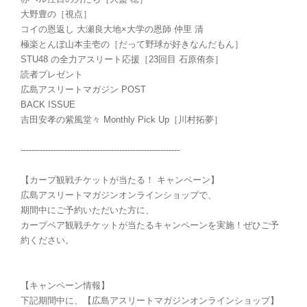
大野豊の［視点］
コイの恩返し 大瀬良大地×大学の恩師 仲里 清
極楽とんぼ山本圭壱の［だって野球が好きなんだもん］
STU48 の全力アスリート応援［23回目 石原侑奈］
読者プレゼント
広島アスリートマガジン POST
BACK ISSUE
吉田安孝の紫風堂々 Monthly Pick Up［川村拓夢］
----------------------------------------------------------
【カープ観戦チケットが当たる！ キャンペーン】
広島アスリートマガジンオンラインショップで、
期間中にご予約いただいた方に、
カープペア観戦チケットが当たるキャンペーンを実施！ぜひご予
約ください。
【キャンペーン情報】
下記期間中に、【広島アスリートマガジンオンラインショップ】