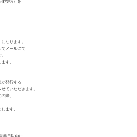
号化技術）を
）になります。
めてメールにて
で、
します。
社が発行する
させていただきます。
文の際、
たします。
営業日以内に