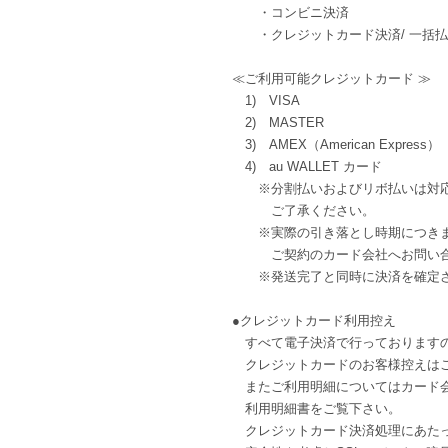
・コンビニ決済
・クレジットカード決済/ 一括払
≪ご利用可能クレジットカード ≫
1) VISA
2) MASTER
3) AMEX（American Express）
4) au WALLET カード
※分割払いおよびリボ払いは対応
ご了承ください。
※実際の引き落とし時期につき
ご契約のカード会社へお問い合
※発送完了と同時に決済を確定さ
●クレジットカード利用控え
すべて電子決済で行っております
クレジットカードのお客様控えは
またご利用明細についてはカード
利用明細書をご覧下さい。
クレジットカード決済処理にあた