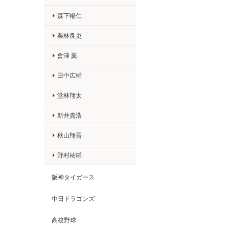
森下暢仁
栗林良吏
會澤 翼
田中広輔
堂林翔太
新井貴浩
秋山翔吾
野村祐輔
阪神タイガース
中日ドラゴンズ
高校野球