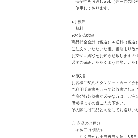
安全性を考慮しSSL（データの暗
使用しております。
●手数料
無料
●お支払総額
商品代金合計（税込）＋送料（税込
ご注文をいただいた後、当店より改
お支払い総額をお知らせ致しますの
必ずご確認いただくようお願いいた
●領収書
お客様ご契約のクレジットカード会
ご利用明細書をもって領収書に代え
当店発行領収書が必要な方は、ご注
備考欄にその旨ご入力下さい。
その際には商品と同梱にてお送りい
〇 商品のお届け
≪お届け期間≫
ご注文日から土日祝日を除く3-5日