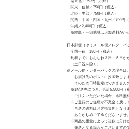
南東北／950円（税込）
関東・信越／750円（税込）
北陸・中部／750円（税込）
関西・中国・四国・九州／700円
沖縄／2,400円（税込）
※離島・一部地域は追加送料がか
日本郵便（ゆうメール便／レターパ
全国一律 190円（税込）
到着までにおおむね３日～５日か
（土日祝を除く）
※メール便・レターパックの場合は
お届け先のポストに投函致しま
そのため日時指定はできませんの
※1配送先につき、合計5,500円（
ご注文いただいた場合、送料無料
※ご登録のご住所が不完全で戻っ
再送の送料はお客様負担となり
あらかじめご了承くださいませ
※商品の重量によって複数に分け
発送となる場合がございますので