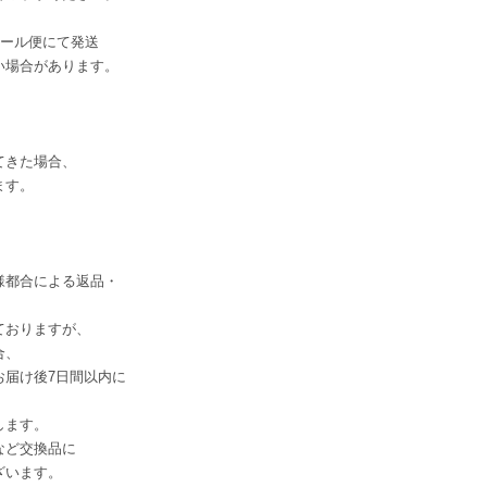
メール便にて発送
場合があります。
てきた場合、
ます。
。
様都合による返品・
。
ておりますが、
合、
届け後7日間以内に
します。
など交換品に
います。