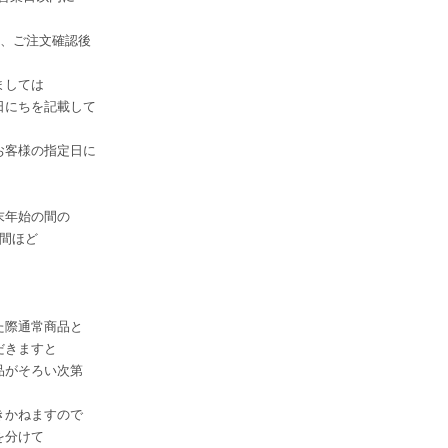
は、ご注文確認後
。
ましては
日にちを記載して
お客様の指定日に
。
末年始の間の
間ほど
た際通常商品と
だきますと
品がそろい次第
きかねますので
を分けて