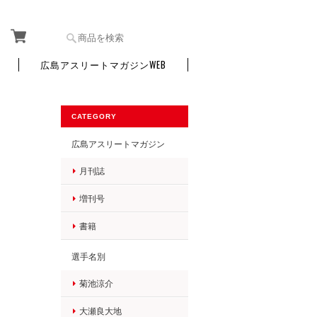
広島アスリートマガジンWEB
CATEGORY
広島アスリートマガジン
月刊誌
増刊号
書籍
選手名別
菊池涼介
大瀬良大地