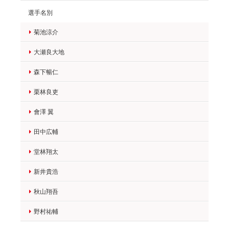
選手名別
菊池涼介
大瀬良大地
森下暢仁
栗林良吏
會澤 翼
田中広輔
堂林翔太
新井貴浩
秋山翔吾
野村祐輔