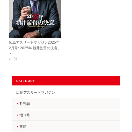
広島アスリートマガジン2025年
2月号~2025年 新井監督の決意。
~
¥1,100
CATEGORY
広島アスリートマガジン
月刊誌
増刊号
書籍